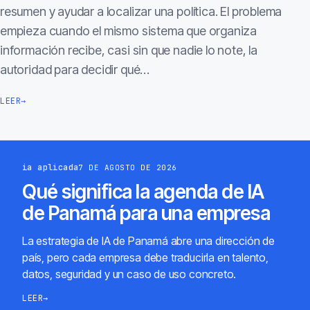
resumen y ayudar a localizar una política. El problema
empieza cuando el mismo sistema que organiza
información recibe, casi sin que nadie lo note, la
autoridad para decidir qué…
LEER
→
ia aplicada
7 DE AGOSTO DE 2026
Qué significa la agenda de IA
de Panamá para una empresa
La estrategia de IA de Panamá abre una dirección de
país, pero cada empresa debe traducirla en talento,
datos, seguridad y un caso de uso concreto.
LEER
→