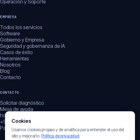
Operación y Soporte
EMPRESA
Todos los servicios
Software
Gobierno y Empresa
Seguridad y gobernanza de IA
Casos de éxito
Herramientas
Nosotros
Blog
Contacto
CONTACTO
Solicitar diagnóstico
Mesa de ayuda
hola@globalagenttic.com
Cookies
+507 310-9722
Panamá · LATAM
Usamos cookies propias y de analítica para entender el uso del
sitio y mejorarlo.
Política de privacidad
.