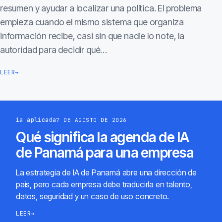
resumen y ayudar a localizar una política. El problema
empieza cuando el mismo sistema que organiza
información recibe, casi sin que nadie lo note, la
autoridad para decidir qué…
LEER
→
ia aplicada
7 DE AGOSTO DE 2026
Qué significa la agenda de IA
de Panamá para una empresa
La estrategia de IA de Panamá abre una dirección de
país, pero cada empresa debe traducirla en talento,
datos, seguridad y un caso de uso concreto.
LEER
→