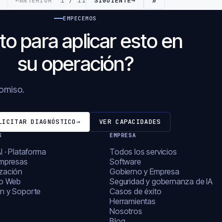
←
ANTERIOR
1 / 11
SIGUIENTE
→
»
EMPECEMOS
to para aplicar esto en
su operación?
romiso.
LICITAR DIAGNÓSTICO
→
VER CAPACIDADES
S
EMPRESA
I · Plataforma
Todos los servicios
empresas
Software
zación
Gobierno y Empresa
lo Web
Seguridad y gobernanza de IA
n y Soporte
Casos de éxito
Herramientas
Nosotros
Blog