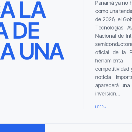
CA LA
Panamá ya no hab
como una tendenc
de 2026, el Go
A DE
Tecnologías Av
Nacional de Inte
A UNA
semiconductore
oficial de la 
herramienta
competitividad 
noticia impor
aparecerá una s
inversión…
LEER
→