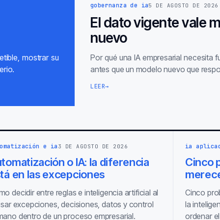
gobernanza de ia
5 DE AGOSTO DE 2026
El dato vigente vale 
nuevo
tible, mostrar su
Por qué una IA empresarial necesita 
erio.
antes que un modelo nuevo que respo
LEER
→
omatización e ia
ia aplica
3 DE AGOSTO DE 2026
tomatización o IA: la diferencia
Cinco p
tá en las excepciones
merece
o decidir entre reglas e inteligencia artificial al
Cinco pro
isar excepciones, decisiones, datos y control
la intelige
ano dentro de un proceso empresarial.
ordenar el