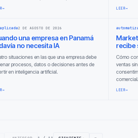
R
→
LEER
→
aplicada
automatiz
2 DE AGOSTO DE 2026
uando una empresa en Panamá
Marketi
davía no necesita IA
recibe
tro situaciones en las que una empresa debe
Cómo cone
enar procesos, datos o decisiones antes de
ventas sin
ertir en inteligencia artificial.
consentimi
comercial
R
→
LEER
→