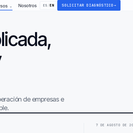
Nosotros
SOLICITAR DIAGNÓSTICO
→
rsos
ES
/
EN
⌄
licada,
y
.
operación de empresas e
ble.
7 DE AGOSTO DE 2