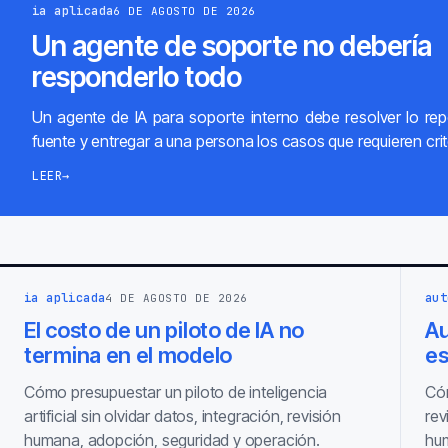
ia aplicada
6 DE AGOSTO DE 2026
Un agente de soporte no debería
responderlo todo
Un agente de IA para soporte interno debe resolver lo repe
fuente y entregar a una persona los casos que requieren crit
LEER
→
ia aplicada
aut
4 DE AGOSTO DE 2026
El costo de un piloto de IA no
Au
termina en el modelo
es
Cómo presupuestar un piloto de inteligencia
Cóm
artificial sin olvidar datos, integración, revisión
rev
humana, adopción, seguridad y operación.
hum