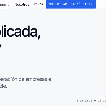
Nosotros
SOLICITAR DIAGNÓSTICO
→
rsos
ES
/
EN
⌄
licada,
y
.
operación de empresas e
ble.
5 DE AGOSTO DE 2