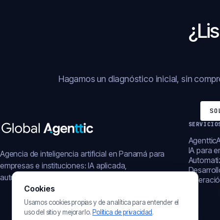
¿Lis
Hagamos un diagnóstico inicial, sin comp
SO
SERVICIO
AgentticA
IA para 
Agencia de inteligencia artificial en Panamá para
Automati
empresas e instituciones: IA aplicada,
Desarrol
automatización, plataformas y operación digital.
Operació
Cookies
Usamos cookies propias y de analítica para entender el
uso del sitio y mejorarlo.
Política de privacidad
.