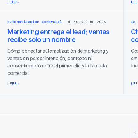
LEER
→
LEE
automatización comercial
ia 
1 DE AGOSTO DE 2026
Marketing entrega el lead; ventas
Ch
recibe solo un nombre
co
Cómo conectar automatización de marketing y
Cóm
ventas sin perder intención, contexto ni
emp
consentimiento entre el primer clic y la llamada
fue
comercial.
LEER
→
LEE
«