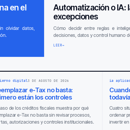
na en el
Automatización o IA: l
excepciones
in olvidar datos,
Cómo decidir entre reglas e intelige
ión.
decisiones, datos y control humano d
LEER
→
ierno digital
ia aplica
3 DE AGOSTO DE 2026
emplazar e-Tax no basta:
Cuando
imero están los controles
todavía
caso de los créditos fiscales muestra por qué
Cuatro si
mplazar e-Tax no basta sin revisar procesos,
ordenar p
rtas, autorizaciones y controles institucionales.
invertir en 