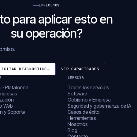
EMPECEMOS
to para aplicar esto en
su operación?
romiso.
LICITAR DIAGNÓSTICO
→
VER CAPACIDADES
S
EMPRESA
I · Plataforma
Todos los servicios
empresas
Software
zación
Gobierno y Empresa
lo Web
Seguridad y gobernanza de IA
n y Soporte
Casos de éxito
Herramientas
Nosotros
Blog
Contacto