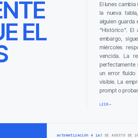
ENTE
El lunes cambia
la nueva tabla
E EL
alguien guarda 
"Histórico". El 
embargo, sigu
S
miércoles resp
vencida. La r
perfectamente 
un error fluid
visible. La emp
prompt o proba
LEER
→
automatización e ia
3 DE AGOSTO DE 2