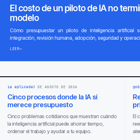
El costo de un piloto de IA no termi
modelo
Cómo presupuestar un piloto de inteligencia artificial s
integración, revisión humana, adopción, seguridad y operac
LEER
→
ia aplicada
gob
3 DE AGOSTO DE 2026
Cinco procesos donde la IA sí
Re
merece presupuesto
pr
Cinco problemas cotidianos que muestran cuándo
El 
la inteligencia artificial puede ahorrar tiempo,
ree
ordenar el trabajo y ayudar a tu equipo.
ale