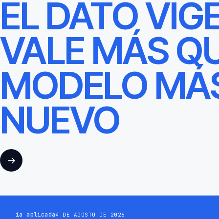
EL DATO VIG
VALE MÁS QU
MODELO MÁ
NUEVO
→
ia aplicada
4 DE AGOSTO DE 2026