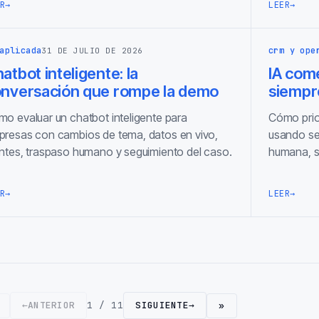
R
→
LEER
→
aplicada
crm y ope
31 DE JULIO DE 2026
atbot inteligente: la
IA come
nversación que rompe la demo
siempr
o evaluar un chatbot inteligente para
Cómo prio
resas con cambios de tema, datos en vivo,
usando se
ntes, traspaso humano y seguimiento del caso.
humana, s
R
→
LEER
→
←
ANTERIOR
1 / 11
SIGUIENTE
→
»