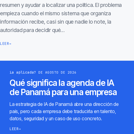
resumen y ayudar a localizar una política. El problema
empieza cuando el mismo sistema que organiza
información recibe, casi sin que nadie lo note, la
autoridad para decidir qué…
LEER
→
ia aplicada
7 DE AGOSTO DE 2026
Qué significa la agenda de IA
de Panamá para una empresa
La estrategia de IA de Panamá abre una dirección de
país, pero cada empresa debe traducirla en talento,
datos, seguridad y un caso de uso concreto.
LEER
→