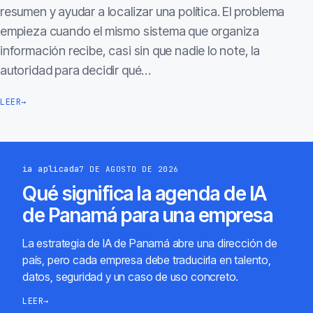
resumen y ayudar a localizar una política. El problema
empieza cuando el mismo sistema que organiza
información recibe, casi sin que nadie lo note, la
autoridad para decidir qué…
LEER
→
ia aplicada
7 DE AGOSTO DE 2026
Qué significa la agenda de IA
de Panamá para una empresa
La estrategia de IA de Panamá abre una dirección de
país, pero cada empresa debe traducirla en talento,
datos, seguridad y un caso de uso concreto.
LEER
→