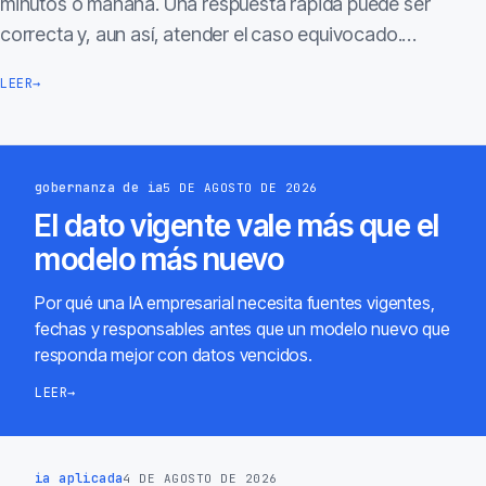
minutos o mañana. Una respuesta rápida puede ser
correcta y, aun así, atender el caso equivocado.…
LEER
→
gobernanza de ia
5 DE AGOSTO DE 2026
El dato vigente vale más que el
modelo más nuevo
Por qué una IA empresarial necesita fuentes vigentes,
fechas y responsables antes que un modelo nuevo que
responda mejor con datos vencidos.
LEER
→
ia aplicada
4 DE AGOSTO DE 2026