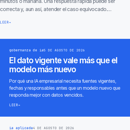
minutos o mañana. Una respuesta rápida puede ser
correcta y, aun así, atender el caso equivocado.…
LEER
→
gobernanza de ia
5 DE AGOSTO DE 2026
El dato vigente vale más que el
modelo más nuevo
Por qué una IA empresarial necesita fuentes vigentes,
fechas y responsables antes que un modelo nuevo que
responda mejor con datos vencidos.
LEER
→
ia aplicada
4 DE AGOSTO DE 2026