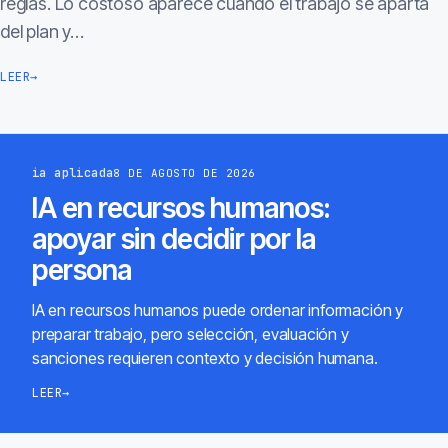
reglas. Lo costoso aparece cuando el trabajo se aparta
del plan y…
LEER
→
ia aplicada
8 DE AGOSTO DE 2026
IA en recursos humanos:
apoyar sin decidir por la
persona
IA en recursos humanos puede ordenar información y
preparar trabajo, pero selección, evaluación y
sanciones requieren contexto y decisión humana.
LEER
→