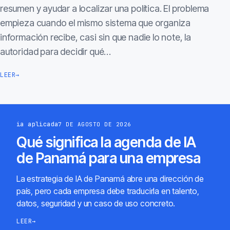
resumen y ayudar a localizar una política. El problema
empieza cuando el mismo sistema que organiza
información recibe, casi sin que nadie lo note, la
autoridad para decidir qué…
LEER
→
ia aplicada
7 DE AGOSTO DE 2026
Qué significa la agenda de IA
de Panamá para una empresa
La estrategia de IA de Panamá abre una dirección de
país, pero cada empresa debe traducirla en talento,
datos, seguridad y un caso de uso concreto.
LEER
→