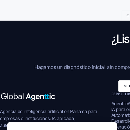
«
¿Lis
Hagamos un diagnóstico inicial, sin comp
SO
SERVICIO
AgentticA
IA para 
Agencia de inteligencia artificial en Panamá para
Automati
empresas e instituciones: IA aplicada,
Desarrol
automatización, plataformas y operación digital.
Operació