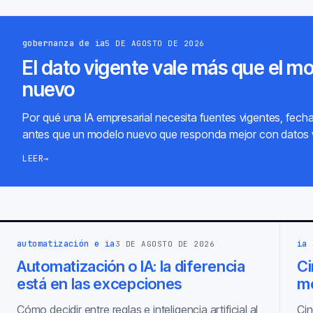
gobernanza de ia
5 DE AGOSTO DE 2026
El dato vigente vale más que el m
nuevo
Por qué una IA empresarial necesita fuentes vigentes, fech
antes que un modelo nuevo que responda mejor con datos 
LEER
→
automatización e ia
ia 
3 DE AGOSTO DE 2026
Automatización o IA: la diferencia
Ci
está en las excepciones
m
Cómo decidir entre reglas e inteligencia artificial al
Cin