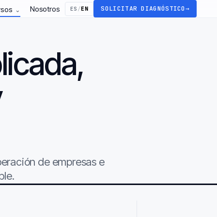
Nosotros
SOLICITAR DIAGNÓSTICO
→
rsos
ES
/
EN
⌄
licada,
y
.
operación de empresas e
ble.