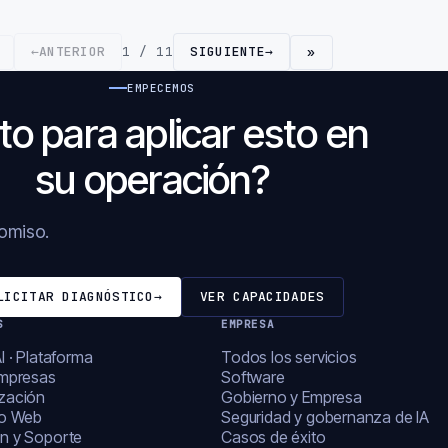
←
ANTERIOR
1 / 11
SIGUIENTE
→
»
EMPECEMOS
to para aplicar esto en
su operación?
romiso.
LICITAR DIAGNÓSTICO
→
VER CAPACIDADES
S
EMPRESA
I · Plataforma
Todos los servicios
empresas
Software
zación
Gobierno y Empresa
lo Web
Seguridad y gobernanza de IA
n y Soporte
Casos de éxito