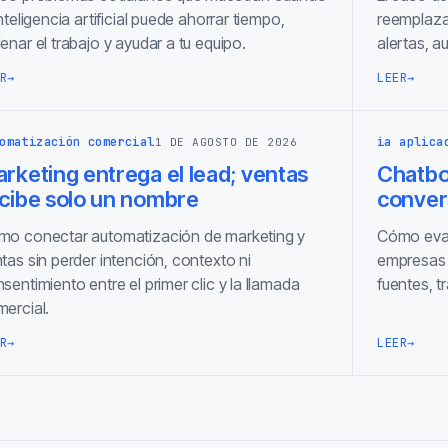
inteligencia artificial puede ahorrar tiempo,
reemplaza
enar el trabajo y ayudar a tu equipo.
alertas, a
R
→
LEER
→
omatización comercial
ia aplica
1 DE AGOSTO DE 2026
rketing entrega el lead; ventas
Chatbot
cibe solo un nombre
conver
o conectar automatización de marketing y
Cómo eval
tas sin perder intención, contexto ni
empresas 
sentimiento entre el primer clic y la llamada
fuentes, 
ercial.
R
→
LEER
→