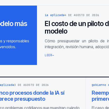
ia aplicada
4 DE AGOSTO DE 2026
odelo más
El costo de un piloto 
modelo
as y responsables
Cómo presupuestar un piloto de inte
vencidos.
integración, revisión humana, adopció
LEER
→
aplicada
gobierno 
3 DE AGOSTO DE 2026
nco procesos donde la IA sí
Reempl
erece presupuesto
primero
co problemas cotidianos que muestran cuándo
El caso de