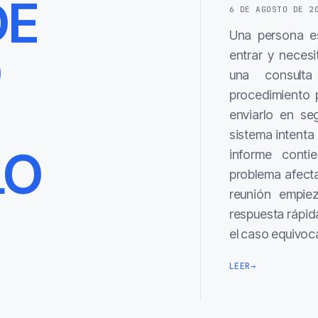
DE
6 DE AGOSTO DE 2
Una persona es
O
entrar y necesi
una consulta
procedimiento 
enviarlo en se
sistema intenta 
LO
informe contie
problema afect
reunión empie
respuesta rápida
el caso equivo
LEER
→