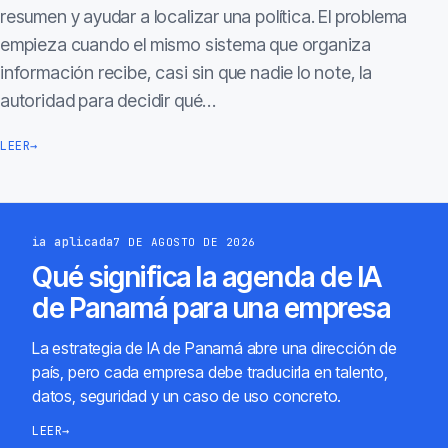
resumen y ayudar a localizar una política. El problema
empieza cuando el mismo sistema que organiza
información recibe, casi sin que nadie lo note, la
autoridad para decidir qué…
LEER
→
ia aplicada
7 DE AGOSTO DE 2026
Qué significa la agenda de IA
de Panamá para una empresa
La estrategia de IA de Panamá abre una dirección de
país, pero cada empresa debe traducirla en talento,
datos, seguridad y un caso de uso concreto.
LEER
→