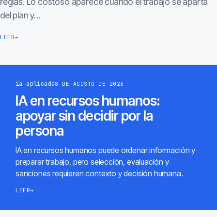
reglas. Lo costoso aparece cuando el trabajo se aparta
del plan y…
LEER
→
ia aplicada
8 DE AGOSTO DE 2026
IA en recursos humanos:
apoyar sin decidir por la
persona
IA en recursos humanos puede ordenar información y
preparar trabajo, pero selección, evaluación y
sanciones requieren contexto y decisión humana.
LEER
→