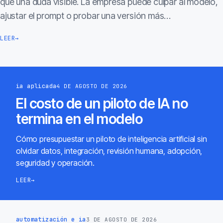
que una duda visible. La empresa puede culpar al modelo,
ajustar el prompt o probar una versión más…
LEER
→
ia aplicada
4 DE AGOSTO DE 2026
El costo de un piloto de IA no
termina en el modelo
Cómo presupuestar un piloto de inteligencia artificial sin
olvidar datos, integración, revisión humana, adopción,
seguridad y operación.
LEER
→
automatización e ia
3 DE AGOSTO DE 2026