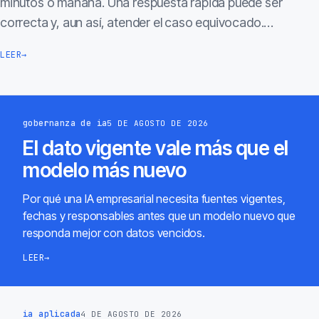
minutos o mañana. Una respuesta rápida puede ser
correcta y, aun así, atender el caso equivocado.…
LEER
→
gobernanza de ia
5 DE AGOSTO DE 2026
El dato vigente vale más que el
modelo más nuevo
Por qué una IA empresarial necesita fuentes vigentes,
fechas y responsables antes que un modelo nuevo que
responda mejor con datos vencidos.
LEER
→
ia aplicada
4 DE AGOSTO DE 2026