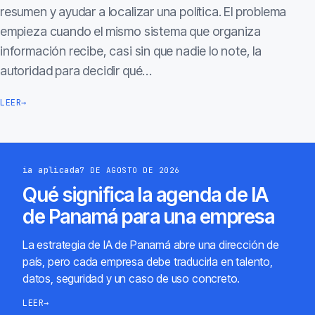
resumen y ayudar a localizar una política. El problema
empieza cuando el mismo sistema que organiza
información recibe, casi sin que nadie lo note, la
autoridad para decidir qué…
LEER
→
ia aplicada
7 DE AGOSTO DE 2026
Qué significa la agenda de IA
de Panamá para una empresa
La estrategia de IA de Panamá abre una dirección de
país, pero cada empresa debe traducirla en talento,
datos, seguridad y un caso de uso concreto.
LEER
→