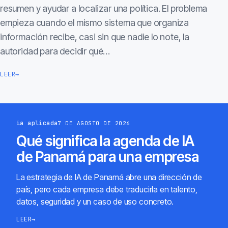
resumen y ayudar a localizar una política. El problema
empieza cuando el mismo sistema que organiza
información recibe, casi sin que nadie lo note, la
autoridad para decidir qué…
LEER
→
ia aplicada
7 DE AGOSTO DE 2026
Qué significa la agenda de IA
de Panamá para una empresa
La estrategia de IA de Panamá abre una dirección de
país, pero cada empresa debe traducirla en talento,
datos, seguridad y un caso de uso concreto.
LEER
→