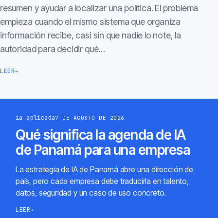
resumen y ayudar a localizar una política. El problema
empieza cuando el mismo sistema que organiza
información recibe, casi sin que nadie lo note, la
autoridad para decidir qué…
LEER
→
ia aplicada
7 DE AGOSTO DE 2026
Qué significa la agenda de IA
de Panamá para una empresa
La estrategia de IA de Panamá abre una dirección de
país, pero cada empresa debe traducirla en talento,
datos, seguridad y un caso de uso concreto.
LEER
→