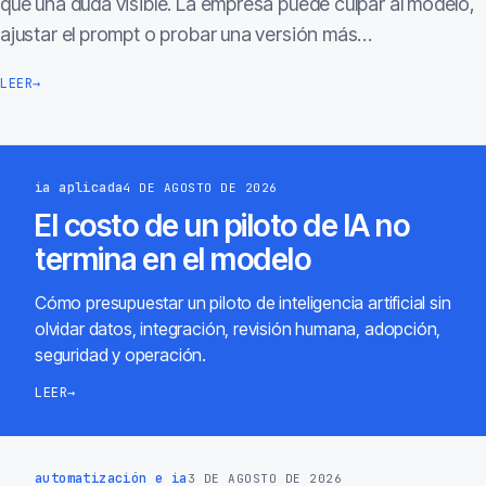
que una duda visible. La empresa puede culpar al modelo,
ajustar el prompt o probar una versión más…
LEER
→
ia aplicada
4 DE AGOSTO DE 2026
El costo de un piloto de IA no
termina en el modelo
Cómo presupuestar un piloto de inteligencia artificial sin
olvidar datos, integración, revisión humana, adopción,
seguridad y operación.
LEER
→
automatización e ia
3 DE AGOSTO DE 2026