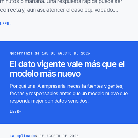
minutos o mañana. Una respuesta rápida puede ser
correcta y, aun así, atender el caso equivocado.…
LEER
→
gobernanza de ia
5 DE AGOSTO DE 2026
El dato vigente vale más que el
modelo más nuevo
Por qué una IA empresarial necesita fuentes vigentes,
fechas y responsables antes que un modelo nuevo que
responda mejor con datos vencidos.
LEER
→
ia aplicada
4 DE AGOSTO DE 2026