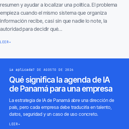
resumen y ayudar a localizar una política. El problema
empieza cuando el mismo sistema que organiza
información recibe, casi sin que nadie lo note, la
autoridad para decidir qué…
LEER
→
ia aplicada
7 DE AGOSTO DE 2026
Qué significa la agenda de IA
de Panamá para una empresa
La estrategia de IA de Panamá abre una dirección de
país, pero cada empresa debe traducirla en talento,
datos, seguridad y un caso de uso concreto.
LEER
→