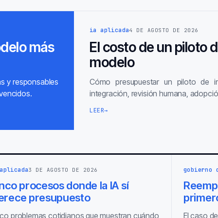
ia aplicada
4 DE AGOSTO DE 2026
odelo más
El costo de un piloto 
modelo
as y responsables
Cómo presupuestar un piloto de inte
vencidos.
integración, revisión humana, adopció
LEER
→
aplicada
gobierno 
3 DE AGOSTO DE 2026
nco procesos donde la IA sí
Reempl
erece presupuesto
primero
co problemas cotidianos que muestran cuándo
El caso de