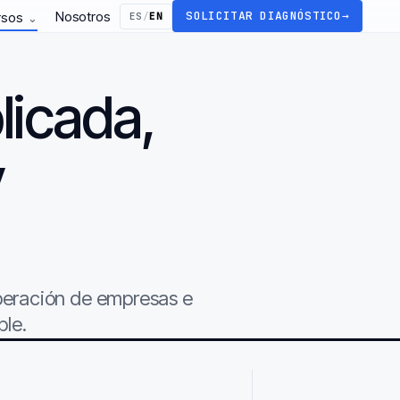
Nosotros
SOLICITAR DIAGNÓSTICO
→
rsos
ES
/
EN
⌄
licada,
y
.
operación de empresas e
ble.