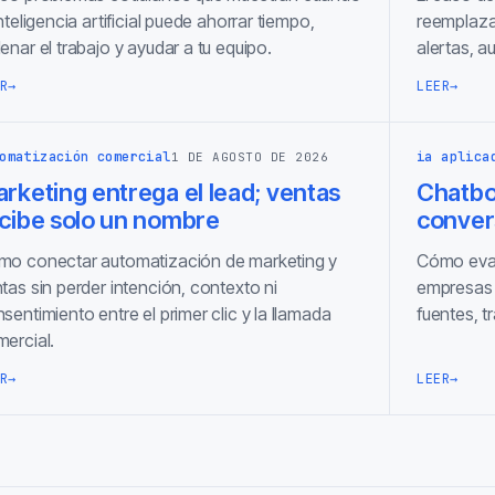
inteligencia artificial puede ahorrar tiempo,
reemplaza
enar el trabajo y ayudar a tu equipo.
alertas, a
R
→
LEER
→
omatización comercial
ia aplica
1 DE AGOSTO DE 2026
rketing entrega el lead; ventas
Chatbot
cibe solo un nombre
conver
o conectar automatización de marketing y
Cómo eval
tas sin perder intención, contexto ni
empresas 
sentimiento entre el primer clic y la llamada
fuentes, 
ercial.
R
→
LEER
→