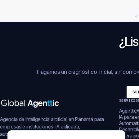
«
¿Lis
Hagamos un diagnóstico inicial, sin comp
SO
SERVICIO
AgentticA
IA para 
Agencia de inteligencia artificial en Panamá para
Automati
empresas e instituciones: IA aplicada,
Desarrol
automatización, plataformas y operación digital.
Operació