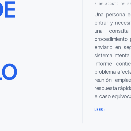
DE
6 DE AGOSTO DE 2
Una persona es
O
entrar y necesi
una consulta
procedimiento 
enviarlo en se
sistema intenta 
LO
informe contie
problema afect
reunión empie
respuesta rápida
el caso equivo
LEER
→