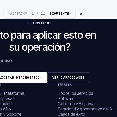
←
ANTERIOR
1 / 11
SIGUIENTE
→
»
EMPECEMOS
to para aplicar esto en
su operación?
romiso.
LICITAR DIAGNÓSTICO
→
VER CAPACIDADES
S
EMPRESA
I · Plataforma
Todos los servicios
empresas
Software
zación
Gobierno y Empresa
lo Web
Seguridad y gobernanza de IA
n y Soporte
Casos de éxito