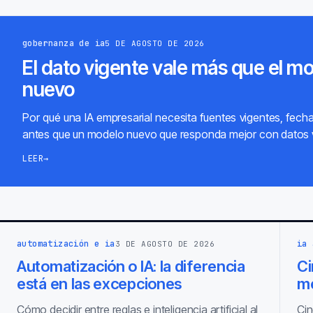
gobernanza de ia
5 DE AGOSTO DE 2026
El dato vigente vale más que el m
nuevo
Por qué una IA empresarial necesita fuentes vigentes, fech
antes que un modelo nuevo que responda mejor con datos 
LEER
→
automatización e ia
ia 
3 DE AGOSTO DE 2026
Automatización o IA: la diferencia
Ci
está en las excepciones
m
Cómo decidir entre reglas e inteligencia artificial al
Cin