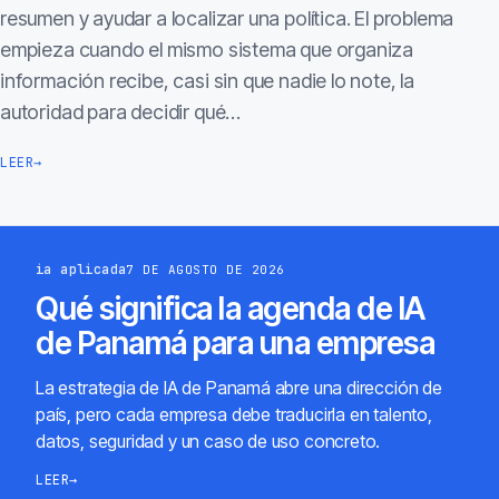
resumen y ayudar a localizar una política. El problema
empieza cuando el mismo sistema que organiza
información recibe, casi sin que nadie lo note, la
autoridad para decidir qué…
LEER
→
ia aplicada
7 DE AGOSTO DE 2026
Qué significa la agenda de IA
de Panamá para una empresa
La estrategia de IA de Panamá abre una dirección de
país, pero cada empresa debe traducirla en talento,
datos, seguridad y un caso de uso concreto.
LEER
→