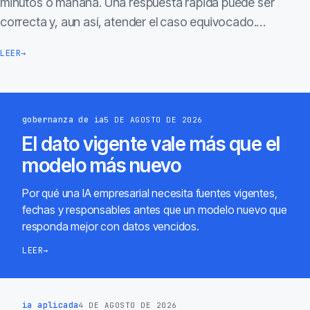
minutos o mañana. Una respuesta rápida puede ser
correcta y, aun así, atender el caso equivocado.…
LEER
→
gobernanza de ia
5 DE AGOSTO DE 2026
El dato vigente vale más que el
modelo más nuevo
Por qué una IA empresarial necesita fuentes vigentes,
fechas y responsables antes que un modelo nuevo que
responda mejor con datos vencidos.
LEER
→
ia aplicada
4 DE AGOSTO DE 2026