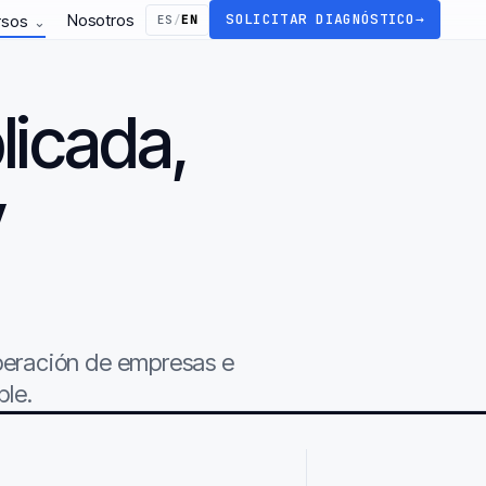
Nosotros
SOLICITAR DIAGNÓSTICO
→
rsos
ES
/
EN
⌄
licada,
y
.
operación de empresas e
ble.