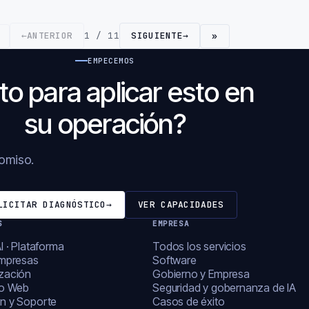
←
ANTERIOR
1 / 11
SIGUIENTE
→
»
EMPECEMOS
to para aplicar esto en
su operación?
romiso.
LICITAR DIAGNÓSTICO
→
VER CAPACIDADES
S
EMPRESA
I · Plataforma
Todos los servicios
empresas
Software
zación
Gobierno y Empresa
lo Web
Seguridad y gobernanza de IA
n y Soporte
Casos de éxito