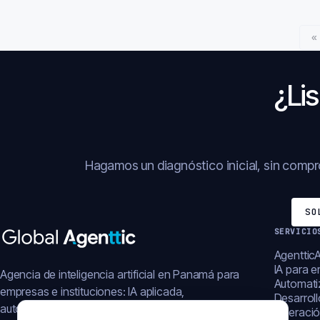
«
¿Lis
Hagamos un diagnóstico inicial, sin comp
SO
SERVICIO
AgentticA
IA para 
Agencia de inteligencia artificial en Panamá para
Automati
empresas e instituciones: IA aplicada,
Desarrol
automatización, plataformas y operación digital.
Operació