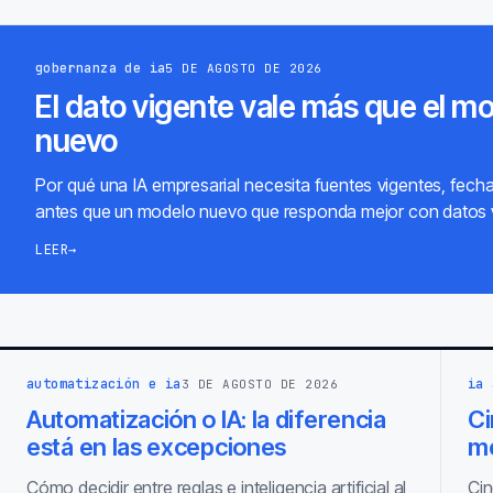
gobernanza de ia
5 DE AGOSTO DE 2026
El dato vigente vale más que el m
nuevo
Por qué una IA empresarial necesita fuentes vigentes, fech
antes que un modelo nuevo que responda mejor con datos 
LEER
→
automatización e ia
ia 
3 DE AGOSTO DE 2026
Automatización o IA: la diferencia
Ci
está en las excepciones
m
Cómo decidir entre reglas e inteligencia artificial al
Cin