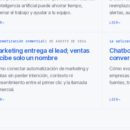
inteligencia artificial puede ahorrar tiempo,
reemplaza
enar el trabajo y ayudar a tu equipo.
alertas, a
R
→
LEER
→
omatización comercial
ia aplica
1 DE AGOSTO DE 2026
rketing entrega el lead; ventas
Chatbot
cibe solo un nombre
conver
o conectar automatización de marketing y
Cómo eval
tas sin perder intención, contexto ni
empresas 
sentimiento entre el primer clic y la llamada
fuentes, 
ercial.
R
→
LEER
→