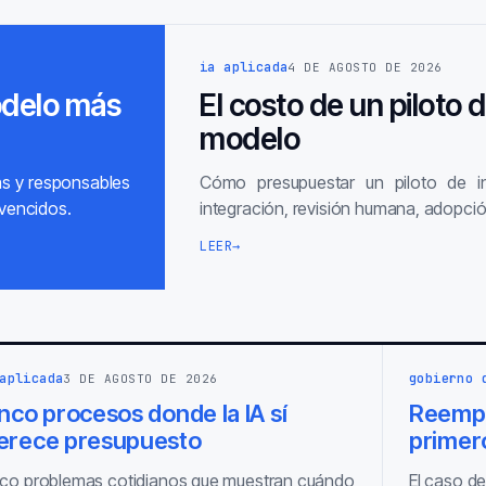
ia aplicada
4 DE AGOSTO DE 2026
odelo más
El costo de un piloto 
modelo
as y responsables
Cómo presupuestar un piloto de inte
vencidos.
integración, revisión humana, adopció
LEER
→
aplicada
gobierno 
3 DE AGOSTO DE 2026
nco procesos donde la IA sí
Reempl
erece presupuesto
primero
co problemas cotidianos que muestran cuándo
El caso de