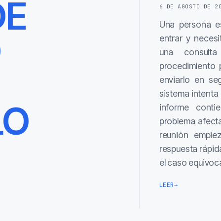
DE
6 DE AGOSTO DE 2
Una persona es
O
entrar y necesi
una consulta
procedimiento 
enviarlo en se
sistema intenta 
LO
informe contie
problema afect
reunión empie
respuesta rápida
el caso equivo
LEER
→