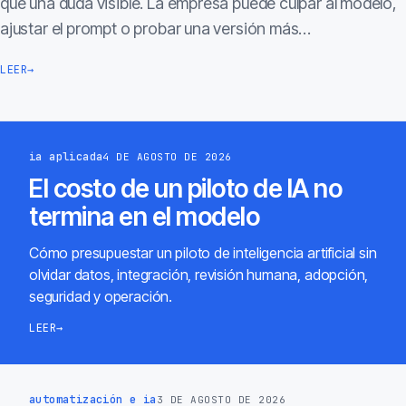
que una duda visible. La empresa puede culpar al modelo,
ajustar el prompt o probar una versión más…
LEER
→
ia aplicada
4 DE AGOSTO DE 2026
El costo de un piloto de IA no
termina en el modelo
Cómo presupuestar un piloto de inteligencia artificial sin
olvidar datos, integración, revisión humana, adopción,
seguridad y operación.
LEER
→
automatización e ia
3 DE AGOSTO DE 2026