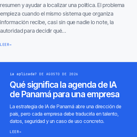
resumen y ayudar a localizar una política. El problema
empieza cuando el mismo sistema que organiza
información recibe, casi sin que nadie lo note, la
autoridad para decidir qué…
LEER
→
ia aplicada
7 DE AGOSTO DE 2026
Qué significa la agenda de IA
de Panamá para una empresa
La estrategia de IA de Panamá abre una dirección de
país, pero cada empresa debe traducirla en talento,
datos, seguridad y un caso de uso concreto.
LEER
→