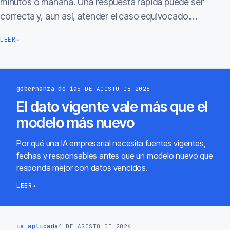
minutos o mañana. Una respuesta rápida puede ser
correcta y, aun así, atender el caso equivocado.…
LEER
→
gobernanza de ia
5 DE AGOSTO DE 2026
El dato vigente vale más que el
modelo más nuevo
Por qué una IA empresarial necesita fuentes vigentes,
fechas y responsables antes que un modelo nuevo que
responda mejor con datos vencidos.
LEER
→
ia aplicada
4 DE AGOSTO DE 2026