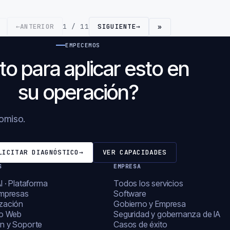
←
ANTERIOR
1 / 11
SIGUIENTE
→
»
EMPECEMOS
to para aplicar esto en
su operación?
romiso.
LICITAR DIAGNÓSTICO
→
VER CAPACIDADES
S
EMPRESA
I · Plataforma
Todos los servicios
empresas
Software
zación
Gobierno y Empresa
lo Web
Seguridad y gobernanza de IA
n y Soporte
Casos de éxito