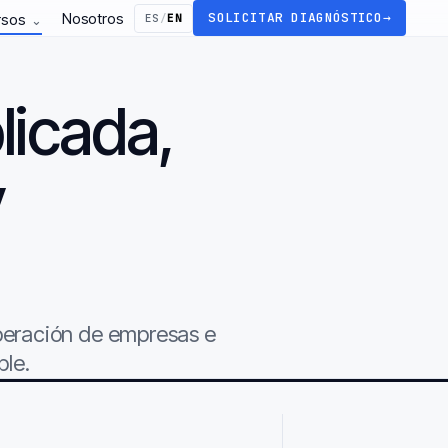
Nosotros
SOLICITAR DIAGNÓSTICO
→
rsos
ES
/
EN
⌄
licada,
y
.
operación de empresas e
ble.