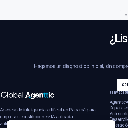
«
¿Lis
Hagamos un diagnóstico inicial, sin comp
SO
SERVICIO
AgentticA
IA para 
Agencia de inteligencia artificial en Panamá para
Automati
empresas e instituciones: IA aplicada,
Desarrol
automatización, plataformas y operación digital.
Operació