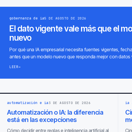
gobernanza de ia
5 DE AGOSTO DE 2026
El dato vigente vale más que el m
nuevo
Por qué una IA empresarial necesita fuentes vigentes, fech
antes que un modelo nuevo que responda mejor con datos 
LEER
→
automatización e ia
ia 
3 DE AGOSTO DE 2026
Automatización o IA: la diferencia
Ci
está en las excepciones
m
Cómo decidir entre reglas e inteligencia artificial al
Cin