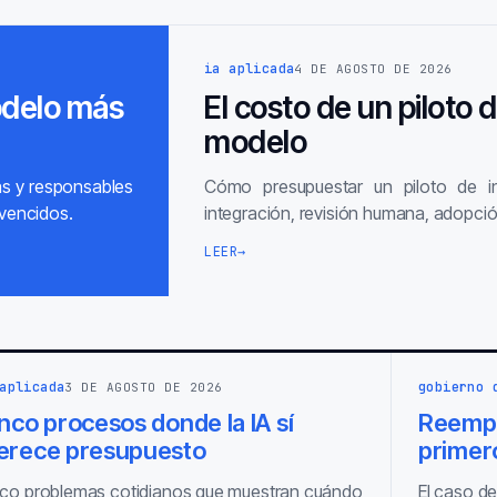
ia aplicada
4 DE AGOSTO DE 2026
odelo más
El costo de un piloto 
modelo
as y responsables
Cómo presupuestar un piloto de inte
vencidos.
integración, revisión humana, adopció
LEER
→
aplicada
gobierno 
3 DE AGOSTO DE 2026
nco procesos donde la IA sí
Reempl
erece presupuesto
primero
co problemas cotidianos que muestran cuándo
El caso de