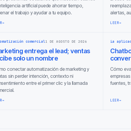
inteligencia artificial puede ahorrar tiempo,
reemplaza
enar el trabajo y ayudar a tu equipo.
alertas, a
R
→
LEER
→
omatización comercial
ia aplica
1 DE AGOSTO DE 2026
rketing entrega el lead; ventas
Chatbot
cibe solo un nombre
conver
o conectar automatización de marketing y
Cómo eval
tas sin perder intención, contexto ni
empresas 
sentimiento entre el primer clic y la llamada
fuentes, 
ercial.
R
→
LEER
→