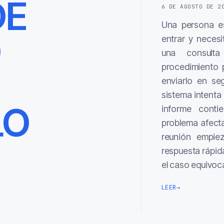
DE
6 DE AGOSTO DE 2
Una persona es
O
entrar y necesi
una consulta
procedimiento 
enviarlo en se
sistema intenta 
LO
informe contie
problema afect
reunión empie
respuesta rápida
el caso equivo
LEER
→