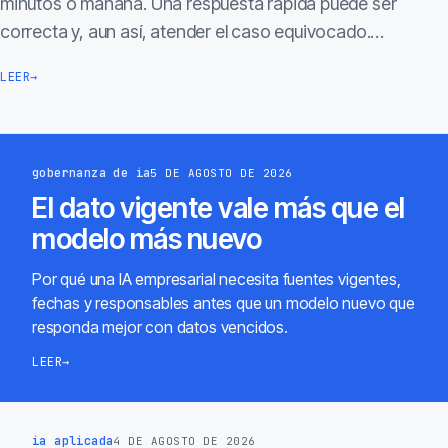
minutos o mañana. Una respuesta rápida puede ser
correcta y, aun así, atender el caso equivocado.…
LEER
→
gobernanza de ia
5 DE AGOSTO DE 2026
El dato vigente vale más que el
modelo más nuevo
Por qué una IA empresarial necesita fuentes vigentes,
fechas y responsables antes que un modelo nuevo que
responda mejor con datos vencidos.
LEER
→
ia aplicada
4 DE AGOSTO DE 2026