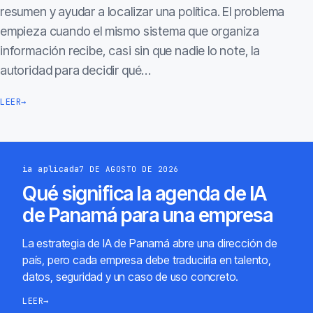
resumen y ayudar a localizar una política. El problema
empieza cuando el mismo sistema que organiza
información recibe, casi sin que nadie lo note, la
autoridad para decidir qué…
LEER
→
ia aplicada
7 DE AGOSTO DE 2026
Qué significa la agenda de IA
de Panamá para una empresa
La estrategia de IA de Panamá abre una dirección de
país, pero cada empresa debe traducirla en talento,
datos, seguridad y un caso de uso concreto.
LEER
→