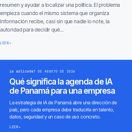
resumen y ayudar a localizar una política. El problema
empieza cuando el mismo sistema que organiza
información recibe, casi sin que nadie lo note, la
autoridad para decidir qué…
LEER
→
ia aplicada
7 DE AGOSTO DE 2026
Qué significa la agenda de IA
de Panamá para una empresa
La estrategia de IA de Panamá abre una dirección de
país, pero cada empresa debe traducirla en talento,
datos, seguridad y un caso de uso concreto.
LEER
→