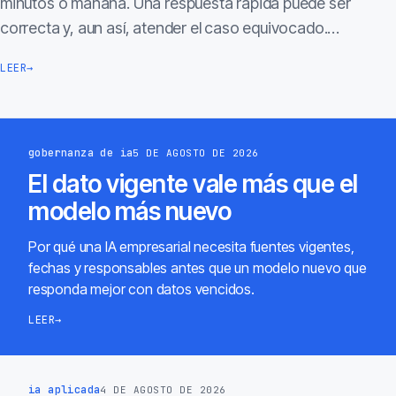
minutos o mañana. Una respuesta rápida puede ser
correcta y, aun así, atender el caso equivocado.…
LEER
→
gobernanza de ia
5 DE AGOSTO DE 2026
El dato vigente vale más que el
modelo más nuevo
Por qué una IA empresarial necesita fuentes vigentes,
fechas y responsables antes que un modelo nuevo que
responda mejor con datos vencidos.
LEER
→
ia aplicada
4 DE AGOSTO DE 2026