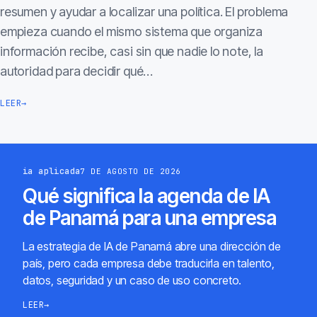
resumen y ayudar a localizar una política. El problema
empieza cuando el mismo sistema que organiza
información recibe, casi sin que nadie lo note, la
autoridad para decidir qué…
LEER
→
ia aplicada
7 DE AGOSTO DE 2026
Qué significa la agenda de IA
de Panamá para una empresa
La estrategia de IA de Panamá abre una dirección de
país, pero cada empresa debe traducirla en talento,
datos, seguridad y un caso de uso concreto.
LEER
→