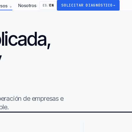
Nosotros
SOLICITAR DIAGNÓSTICO
→
rsos
ES
/
EN
⌄
licada,
y
.
operación de empresas e
ble.