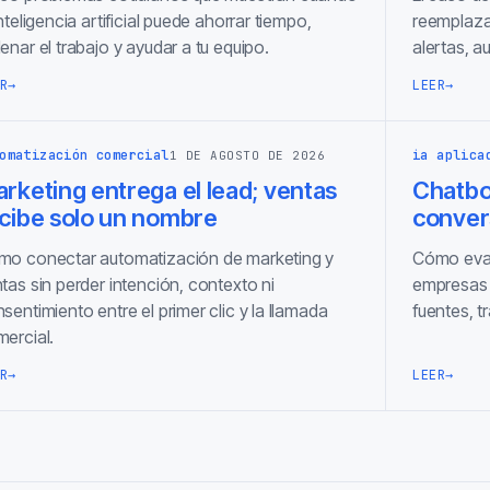
inteligencia artificial puede ahorrar tiempo,
reemplaza
enar el trabajo y ayudar a tu equipo.
alertas, a
R
→
LEER
→
omatización comercial
ia aplica
1 DE AGOSTO DE 2026
rketing entrega el lead; ventas
Chatbot
cibe solo un nombre
conver
o conectar automatización de marketing y
Cómo eval
tas sin perder intención, contexto ni
empresas 
sentimiento entre el primer clic y la llamada
fuentes, 
ercial.
R
→
LEER
→