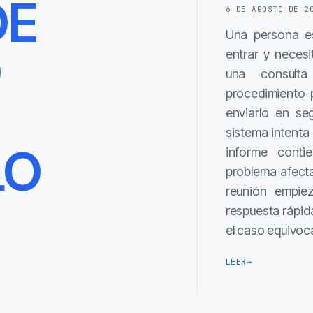
DE
6 DE AGOSTO DE 2
Una persona es
O
entrar y necesi
una consulta
procedimiento 
enviarlo en se
sistema intenta 
LO
informe contie
problema afect
reunión empie
respuesta rápida
el caso equivo
LEER
→