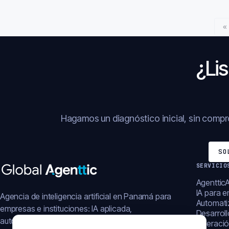
«
¿Lis
Hagamos un diagnóstico inicial, sin comp
SO
SERVICIO
AgentticA
IA para 
Agencia de inteligencia artificial en Panamá para
Automati
empresas e instituciones: IA aplicada,
Desarrol
automatización, plataformas y operación digital.
Operació