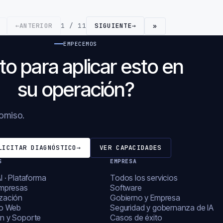
←
ANTERIOR
1 / 11
SIGUIENTE
→
»
EMPECEMOS
to para aplicar esto en
su operación?
romiso.
LICITAR DIAGNÓSTICO
→
VER CAPACIDADES
S
EMPRESA
I · Plataforma
Todos los servicios
empresas
Software
zación
Gobierno y Empresa
lo Web
Seguridad y gobernanza de IA
n y Soporte
Casos de éxito