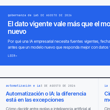
gobernanza de ia
5 DE AGOSTO DE 2026
El dato vigente vale más que el m
nuevo
Por qué una IA empresarial necesita fuentes vigentes, fech
antes que un modelo nuevo que responda mejor con datos 
LEER
→
automatización e ia
ia 
3 DE AGOSTO DE 2026
Automatización o IA: la diferencia
Ci
está en las excepciones
m
Cómo decidir entre reglas e inteligencia artificial al
Cin