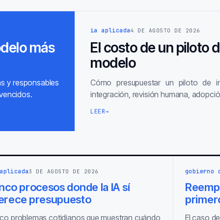
ia aplicada
4 DE AGOSTO DE 2026
odelo más
El costo de un piloto 
modelo
as y responsables
Cómo presupuestar un piloto de inte
vencidos.
integración, revisión humana, adopció
LEER
→
aplicada
gobierno 
3 DE AGOSTO DE 2026
nco procesos donde la IA sí
Reempl
erece presupuesto
primero
co problemas cotidianos que muestran cuándo
El caso de