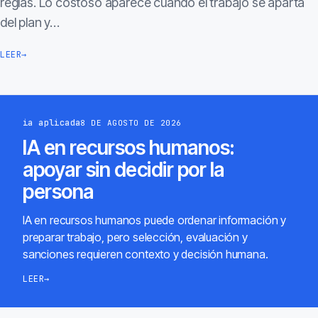
reglas. Lo costoso aparece cuando el trabajo se aparta
del plan y…
LEER
→
ia aplicada
8 DE AGOSTO DE 2026
IA en recursos humanos:
apoyar sin decidir por la
persona
IA en recursos humanos puede ordenar información y
preparar trabajo, pero selección, evaluación y
sanciones requieren contexto y decisión humana.
LEER
→