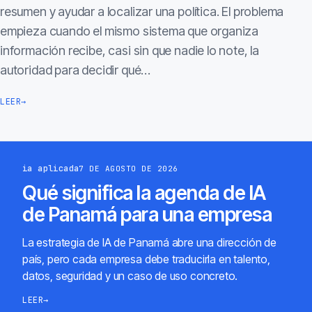
resumen y ayudar a localizar una política. El problema
empieza cuando el mismo sistema que organiza
información recibe, casi sin que nadie lo note, la
autoridad para decidir qué…
LEER
→
ia aplicada
7 DE AGOSTO DE 2026
Qué significa la agenda de IA
de Panamá para una empresa
La estrategia de IA de Panamá abre una dirección de
país, pero cada empresa debe traducirla en talento,
datos, seguridad y un caso de uso concreto.
LEER
→