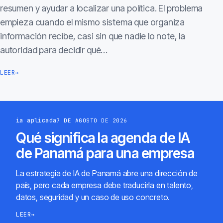
resumen y ayudar a localizar una política. El problema
empieza cuando el mismo sistema que organiza
información recibe, casi sin que nadie lo note, la
autoridad para decidir qué…
LEER
→
ia aplicada
7 DE AGOSTO DE 2026
Qué significa la agenda de IA
de Panamá para una empresa
La estrategia de IA de Panamá abre una dirección de
país, pero cada empresa debe traducirla en talento,
datos, seguridad y un caso de uso concreto.
LEER
→