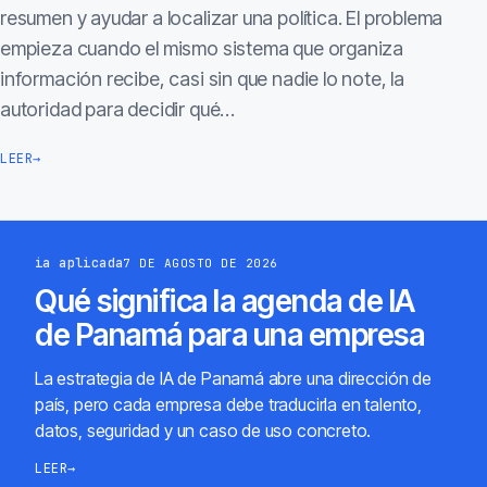
resumen y ayudar a localizar una política. El problema
empieza cuando el mismo sistema que organiza
información recibe, casi sin que nadie lo note, la
autoridad para decidir qué…
LEER
→
ia aplicada
7 DE AGOSTO DE 2026
Qué significa la agenda de IA
de Panamá para una empresa
La estrategia de IA de Panamá abre una dirección de
país, pero cada empresa debe traducirla en talento,
datos, seguridad y un caso de uso concreto.
LEER
→