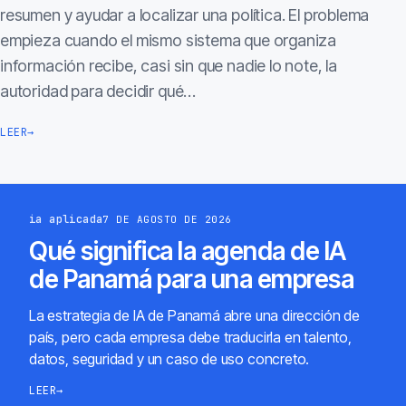
resumen y ayudar a localizar una política. El problema
empieza cuando el mismo sistema que organiza
información recibe, casi sin que nadie lo note, la
autoridad para decidir qué…
LEER
→
ia aplicada
7 DE AGOSTO DE 2026
Qué significa la agenda de IA
de Panamá para una empresa
La estrategia de IA de Panamá abre una dirección de
país, pero cada empresa debe traducirla en talento,
datos, seguridad y un caso de uso concreto.
LEER
→