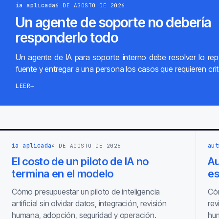
ia aplicada
6 DE AGOSTO DE 2026
Un agente de soporte no debería
responderlo todo
Un agente de IA para soporte interno debe resolver lo repe
fuente y entregar a una persona los casos que requieren crit
LEER
→
ia aplicada
aut
4 DE AGOSTO DE 2026
El costo de un piloto de IA no
Au
termina en el modelo
es
Cómo presupuestar un piloto de inteligencia
Cóm
artificial sin olvidar datos, integración, revisión
rev
humana, adopción, seguridad y operación.
hum