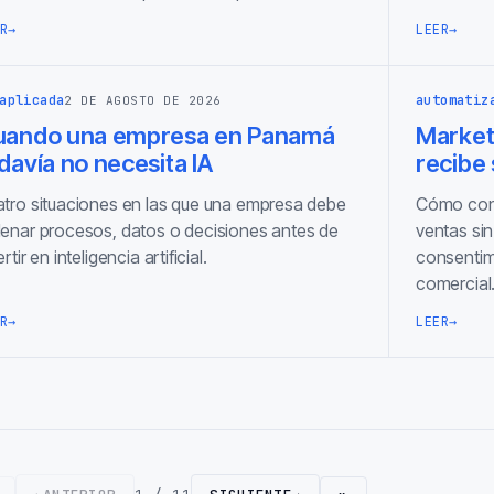
R
→
LEER
→
aplicada
automatiz
2 DE AGOSTO DE 2026
uando una empresa en Panamá
Marketi
davía no necesita IA
recibe
tro situaciones en las que una empresa debe
Cómo cone
enar procesos, datos o decisiones antes de
ventas sin
ertir en inteligencia artificial.
consentimi
comercial
R
→
LEER
→