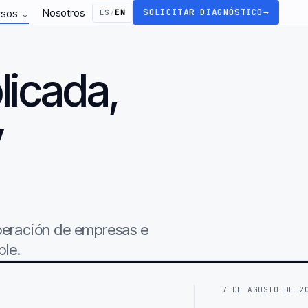
Nosotros
SOLICITAR DIAGNÓSTICO
→
rsos
ES
/
EN
⌄
licada,
y
.
operación de empresas e
ble.
7 DE AGOSTO DE 2