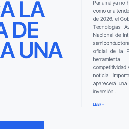
CA LA
Panamá ya no hab
como una tendenc
de 2026, el Go
A DE
Tecnologías Av
Nacional de Inte
A UNA
semiconductore
oficial de la 
herramienta
competitividad 
noticia impor
aparecerá una s
inversión…
LEER
→