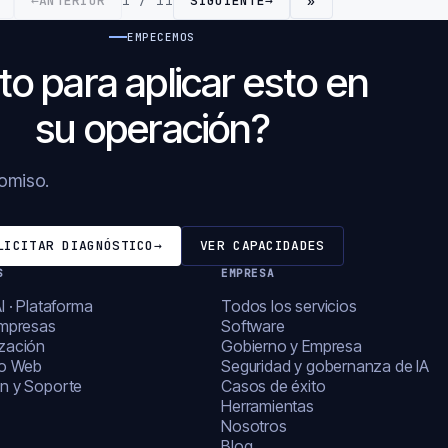
←
ANTERIOR
1 / 11
SIGUIENTE
→
»
EMPECEMOS
to para aplicar esto en
su operación?
romiso.
LICITAR DIAGNÓSTICO
→
VER CAPACIDADES
S
EMPRESA
I · Plataforma
Todos los servicios
empresas
Software
zación
Gobierno y Empresa
lo Web
Seguridad y gobernanza de IA
n y Soporte
Casos de éxito
Herramientas
Nosotros
Blog