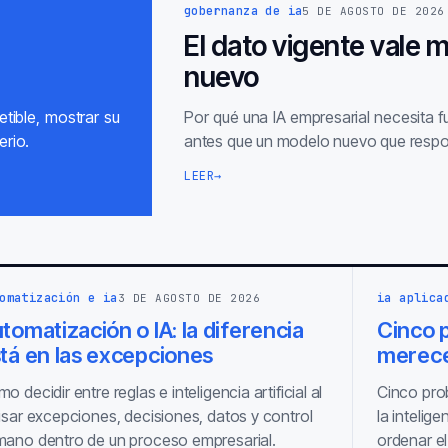
gobernanza de ia
5 DE AGOSTO DE 2026
El dato vigente vale 
nuevo
tible, mostrar su
Por qué una IA empresarial necesita 
erio.
antes que un modelo nuevo que respo
LEER
→
omatización e ia
ia aplica
3 DE AGOSTO DE 2026
tomatización o IA: la diferencia
Cinco p
tá en las excepciones
merece
o decidir entre reglas e inteligencia artificial al
Cinco pro
isar excepciones, decisiones, datos y control
la intelige
ano dentro de un proceso empresarial.
ordenar el