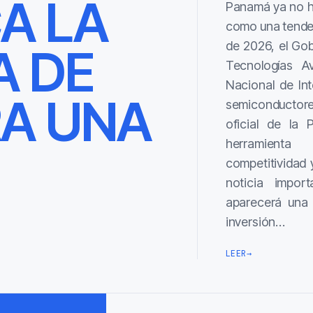
CA LA
Panamá ya no hab
como una tendenc
de 2026, el Go
A DE
Tecnologías Av
Nacional de Inte
A UNA
semiconductore
oficial de la 
herramienta
competitividad 
noticia impor
aparecerá una s
inversión…
LEER
→