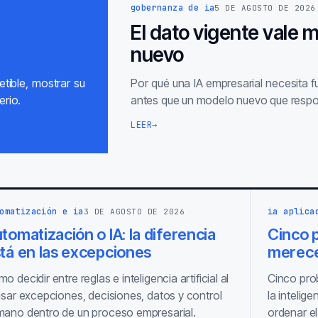
gobernanza de ia
5 DE AGOSTO DE 2026
El dato vigente vale 
nuevo
tible, mostrar su
Por qué una IA empresarial necesita 
erio.
antes que un modelo nuevo que respo
LEER
→
omatización e ia
ia aplica
3 DE AGOSTO DE 2026
tomatización o IA: la diferencia
Cinco p
tá en las excepciones
merece
o decidir entre reglas e inteligencia artificial al
Cinco pro
isar excepciones, decisiones, datos y control
la intelige
ano dentro de un proceso empresarial.
ordenar el