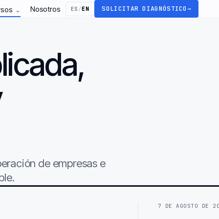
Nosotros
SOLICITAR DIAGNÓSTICO
→
rsos
ES
/
EN
⌄
licada,
y
.
operación de empresas e
ble.
7 DE AGOSTO DE 2