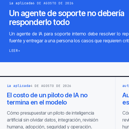
ia aplicada
6 DE AGOSTO DE 2026
Un agente de soporte no debería
responderlo todo
Un agente de IA para soporte interno debe resolver lo repe
fuente y entregar a una persona los casos que requieren crit
LEER
→
ia aplicada
aut
4 DE AGOSTO DE 2026
El costo de un piloto de IA no
Au
termina en el modelo
es
Cómo presupuestar un piloto de inteligencia
Cóm
artificial sin olvidar datos, integración, revisión
rev
humana, adopción, seguridad y operación.
hum