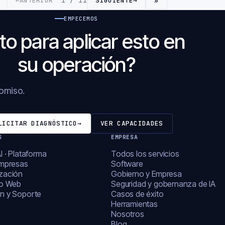
←
ANTERIOR
1 / 11
SIGUIENTE
→
»
EMPECEMOS
to para aplicar esto en
su operación?
romiso.
LICITAR DIAGNÓSTICO
→
VER CAPACIDADES
S
EMPRESA
I · Plataforma
Todos los servicios
empresas
Software
zación
Gobierno y Empresa
lo Web
Seguridad y gobernanza de IA
n y Soporte
Casos de éxito
Herramientas
Nosotros
Blog