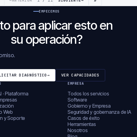
←
ANTERIOR
1 / 11
SIGUIENTE
→
»
EMPECEMOS
to para aplicar esto en
su operación?
romiso.
LICITAR DIAGNÓSTICO
→
VER CAPACIDADES
S
EMPRESA
I · Plataforma
Todos los servicios
empresas
Software
zación
Gobierno y Empresa
lo Web
Seguridad y gobernanza de IA
n y Soporte
Casos de éxito
Herramientas
Nosotros
Blog