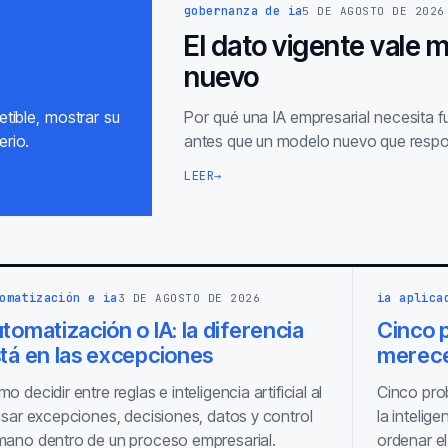
gobernanza de ia
5 DE AGOSTO DE 2026
El dato vigente vale 
nuevo
tible, mostrar su
Por qué una IA empresarial necesita 
erio.
antes que un modelo nuevo que respo
LEER
→
omatización e ia
ia aplica
3 DE AGOSTO DE 2026
tomatización o IA: la diferencia
Cinco p
tá en las excepciones
merece
o decidir entre reglas e inteligencia artificial al
Cinco pro
isar excepciones, decisiones, datos y control
la intelige
ano dentro de un proceso empresarial.
ordenar el