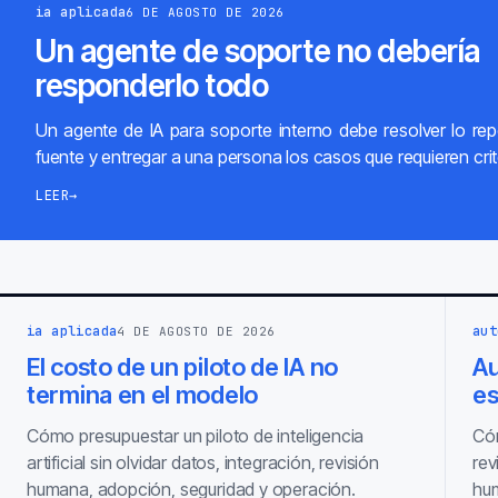
ia aplicada
6 DE AGOSTO DE 2026
Un agente de soporte no debería
responderlo todo
Un agente de IA para soporte interno debe resolver lo repe
fuente y entregar a una persona los casos que requieren crit
LEER
→
ia aplicada
aut
4 DE AGOSTO DE 2026
El costo de un piloto de IA no
Au
termina en el modelo
es
Cómo presupuestar un piloto de inteligencia
Cóm
artificial sin olvidar datos, integración, revisión
rev
humana, adopción, seguridad y operación.
hum