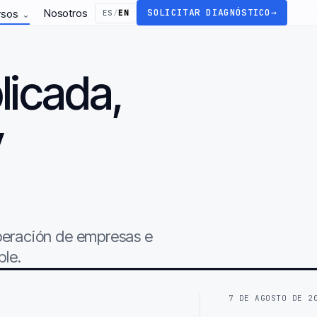
Nosotros
SOLICITAR DIAGNÓSTICO
→
rsos
ES
/
EN
⌄
licada,
y
.
operación de empresas e
ble.
7 DE AGOSTO DE 2