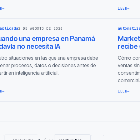
R
→
LEER
→
aplicada
automatiz
2 DE AGOSTO DE 2026
uando una empresa en Panamá
Marketi
davía no necesita IA
recibe
tro situaciones en las que una empresa debe
Cómo cone
enar procesos, datos o decisiones antes de
ventas sin
ertir en inteligencia artificial.
consentimi
comercial
R
→
LEER
→