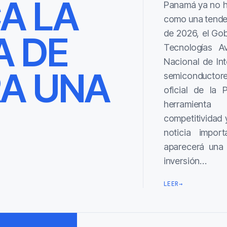
CA LA
Panamá ya no hab
como una tendenc
de 2026, el Go
A DE
Tecnologías Av
Nacional de Inte
A UNA
semiconductore
oficial de la 
herramienta
competitividad 
noticia impor
aparecerá una s
inversión…
LEER
→