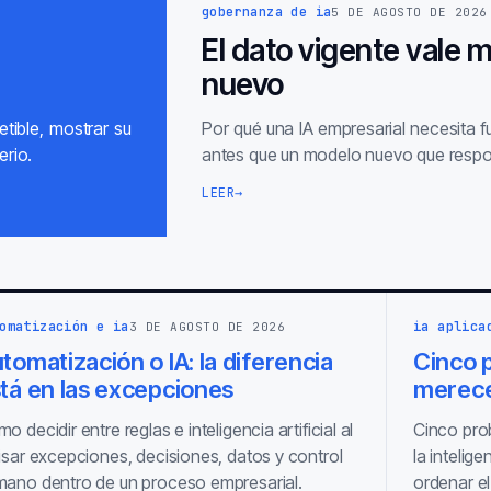
gobernanza de ia
5 DE AGOSTO DE 2026
El dato vigente vale 
nuevo
tible, mostrar su
Por qué una IA empresarial necesita 
erio.
antes que un modelo nuevo que respo
LEER
→
omatización e ia
ia aplica
3 DE AGOSTO DE 2026
tomatización o IA: la diferencia
Cinco p
tá en las excepciones
merece
o decidir entre reglas e inteligencia artificial al
Cinco pro
isar excepciones, decisiones, datos y control
la intelige
ano dentro de un proceso empresarial.
ordenar el