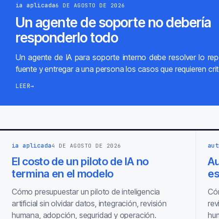
ia aplicada
6 DE AGOSTO DE 2026
Un agente de soporte no debería
responderlo todo
Un agente de IA para soporte interno debe resolver lo repe
fuente y entregar a una persona los casos que requieren crit
LEER
→
ia aplicada
aut
4 DE AGOSTO DE 2026
El costo de un piloto de IA no
Au
termina en el modelo
es
Cómo presupuestar un piloto de inteligencia
Cóm
artificial sin olvidar datos, integración, revisión
rev
humana, adopción, seguridad y operación.
hum