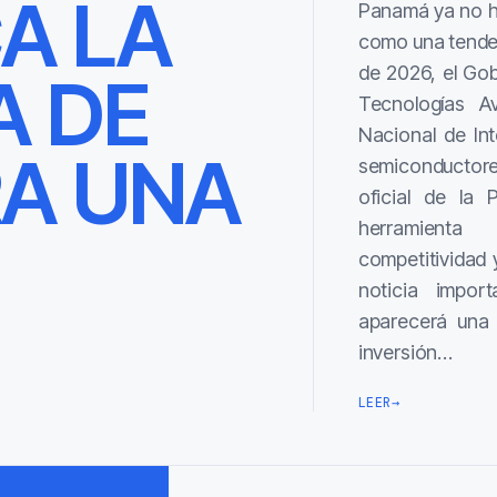
CA LA
Panamá ya no hab
como una tendenc
de 2026, el Go
A DE
Tecnologías Av
Nacional de Inte
A UNA
semiconductore
oficial de la 
herramienta
competitividad 
noticia impor
aparecerá una s
inversión…
LEER
→