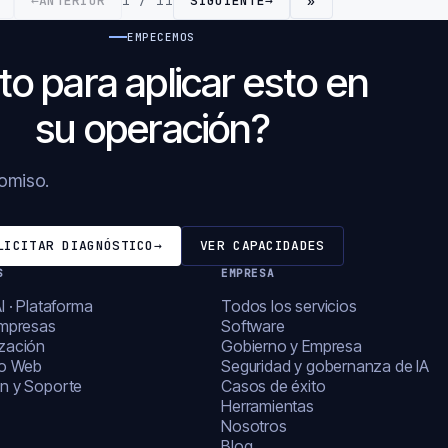
←
ANTERIOR
1 / 11
SIGUIENTE
→
»
EMPECEMOS
to para aplicar esto en
su operación?
romiso.
LICITAR DIAGNÓSTICO
→
VER CAPACIDADES
S
EMPRESA
I · Plataforma
Todos los servicios
empresas
Software
zación
Gobierno y Empresa
lo Web
Seguridad y gobernanza de IA
n y Soporte
Casos de éxito
Herramientas
Nosotros
Blog