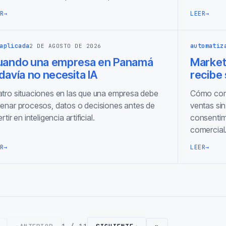
R
→
LEER
→
aplicada
automatiz
2 DE AGOSTO DE 2026
uando una empresa en Panamá
Marketi
davía no necesita IA
recibe
tro situaciones en las que una empresa debe
Cómo cone
enar procesos, datos o decisiones antes de
ventas sin
ertir en inteligencia artificial.
consentimi
comercial
R
→
LEER
→