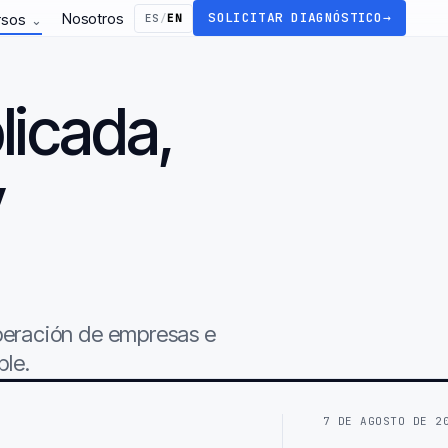
Nosotros
SOLICITAR DIAGNÓSTICO
→
rsos
ES
/
EN
⌄
licada,
y
.
operación de empresas e
ble.
7 DE AGOSTO DE 2