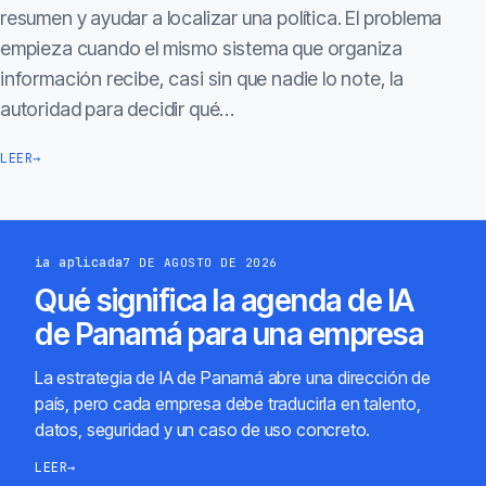
resumen y ayudar a localizar una política. El problema
empieza cuando el mismo sistema que organiza
información recibe, casi sin que nadie lo note, la
autoridad para decidir qué…
LEER
→
ia aplicada
7 DE AGOSTO DE 2026
Qué significa la agenda de IA
de Panamá para una empresa
La estrategia de IA de Panamá abre una dirección de
país, pero cada empresa debe traducirla en talento,
datos, seguridad y un caso de uso concreto.
LEER
→