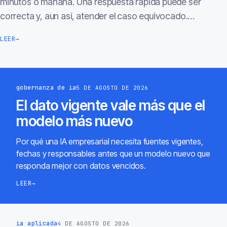
minutos o mañana. Una respuesta rápida puede ser
correcta y, aun así, atender el caso equivocado.…
LEER
→
gobernanza de ia
5 DE AGOSTO DE 2026
El dato vigente vale más que el
modelo más nuevo
Por qué una IA empresarial necesita fuentes vigentes,
fechas y responsables antes que un modelo nuevo que
responda mejor con datos vencidos.
LEER
→
ia aplicada
4 DE AGOSTO DE 2026