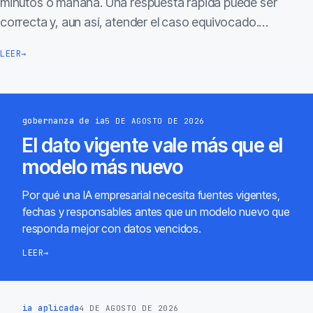
minutos o mañana. Una respuesta rápida puede ser
correcta y, aun así, atender el caso equivocado.…
LEER
→
gobernanza de ia
5 DE AGOSTO DE 2026
El dato vigente vale más que el
modelo más nuevo
Por qué una IA empresarial necesita fuentes vigentes,
fechas y responsables antes que un modelo nuevo que
responda mejor con datos vencidos.
LEER
→
ia aplicada
4 DE AGOSTO DE 2026