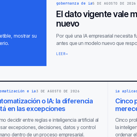
gobernanza de ia
5 DE AGOSTO DE 2026
El dato vigente vale 
nuevo
tible, mostrar su
Por qué una IA empresarial necesita 
erio.
antes que un modelo nuevo que respo
LEER
→
omatización e ia
ia aplica
3 DE AGOSTO DE 2026
tomatización o IA: la diferencia
Cinco p
tá en las excepciones
merece
o decidir entre reglas e inteligencia artificial al
Cinco pro
isar excepciones, decisiones, datos y control
la intelige
ano dentro de un proceso empresarial.
ordenar el