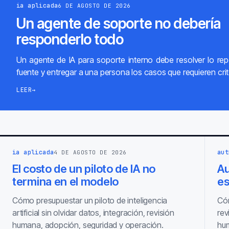
ia aplicada
6 DE AGOSTO DE 2026
Un agente de soporte no debería
responderlo todo
Un agente de IA para soporte interno debe resolver lo repe
fuente y entregar a una persona los casos que requieren crit
LEER
→
ia aplicada
aut
4 DE AGOSTO DE 2026
El costo de un piloto de IA no
Au
termina en el modelo
es
Cómo presupuestar un piloto de inteligencia
Cóm
artificial sin olvidar datos, integración, revisión
rev
humana, adopción, seguridad y operación.
hum