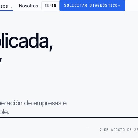
Nosotros
SOLICITAR DIAGNÓSTICO
→
rsos
ES
/
EN
⌄
licada,
y
.
operación de empresas e
ble.
7 DE AGOSTO DE 2