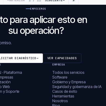
←
ANTERIOR
1 / 11
SIGUIENTE
→
»
EMPECEMOS
to para aplicar esto en
su operación?
romiso.
LICITAR DIAGNÓSTICO
→
VER CAPACIDADES
S
EMPRESA
I · Plataforma
Todos los servicios
empresas
Software
zación
Gobierno y Empresa
lo Web
Seguridad y gobernanza de IA
n y Soporte
Casos de éxito
Herramientas
Nosotros
Blog