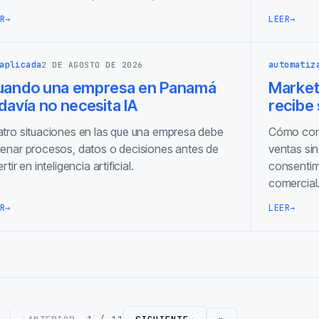
R
→
LEER
→
aplicada
automatiz
2 DE AGOSTO DE 2026
uando una empresa en Panamá
Marketi
davía no necesita IA
recibe
tro situaciones en las que una empresa debe
Cómo cone
enar procesos, datos o decisiones antes de
ventas sin
ertir en inteligencia artificial.
consentimi
comercial
R
→
LEER
→