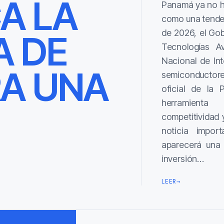
CA LA
Panamá ya no hab
como una tendenc
de 2026, el Go
A DE
Tecnologías Av
Nacional de Inte
A UNA
semiconductore
oficial de la 
herramienta
competitividad 
noticia impor
aparecerá una s
inversión…
LEER
→