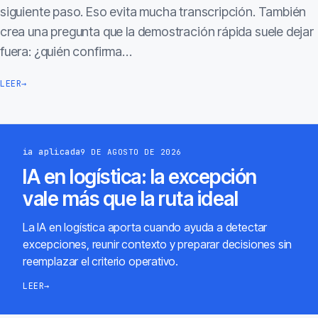
siguiente paso. Eso evita mucha transcripción. También
crea una pregunta que la demostración rápida suele dejar
fuera: ¿quién confirma…
LEER
→
ia aplicada
9 DE AGOSTO DE 2026
IA en logística: la excepción
vale más que la ruta ideal
La IA en logística aporta cuando ayuda a detectar
excepciones, reunir contexto y preparar decisiones sin
reemplazar el criterio operativo.
LEER
→